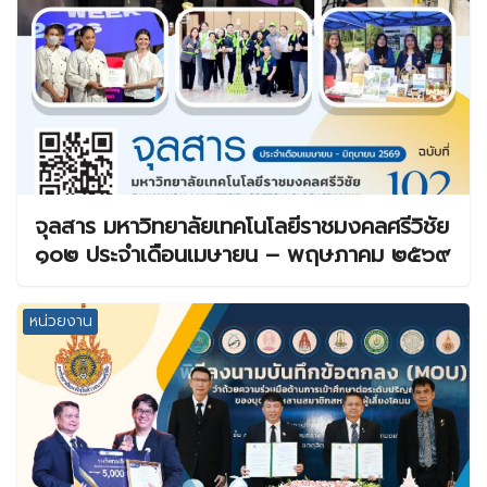
จุลสาร มหาวิทยาลัยเทคโนโลยีราชมงคลศรีวิชัย
๑๐๒ ประจำเดือนเมษายน – พฤษภาคม ๒๕๖๙
หน่วยงาน