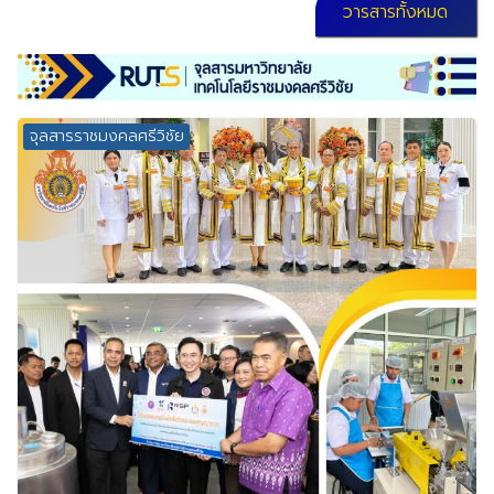
วารสารทั้งหมด
จุลสารราชมงคลศรีวิชัย