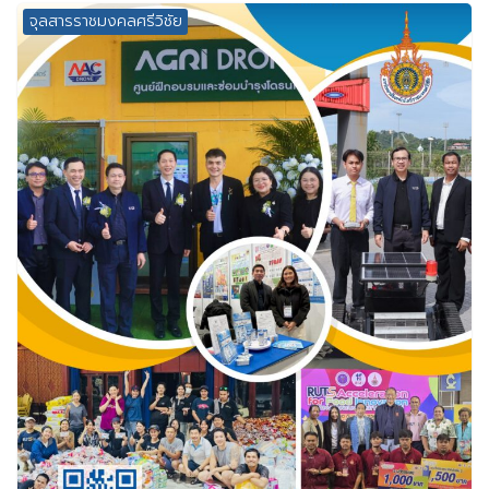
จุลสารราชมงคลศรีวิชัย