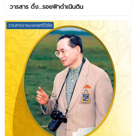
วารสาร ดั่ง…รอยฟ้าดำเนินดิน
วารสารราชมงคลศรีวิชัย