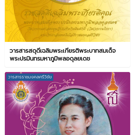
วารสารสดุดีเฉลิมพระเกียรติพระบาทสมเด็จ
พระปรมินทรมหาภูมิพลอดุลยเดช
วารสารราชมงคลศรีวิชัย