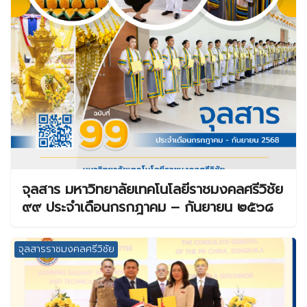
จุลสาร มหาวิทยาลัยเทคโนโลยีราชมงคลศรีวิชัย
๙๙ ประจำเดือนกรกฎาคม – กันยายน ๒๕๖๘
จุลสารราชมงคลศรีวิชัย