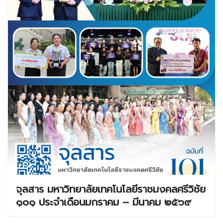
จุลสาร มหาวิทยาลัยเทคโนโลยีราชมงคลศรีวิชัย
๑๐๑ ประจำเดือนมกราคม – มีนาคม ๒๕๖๙