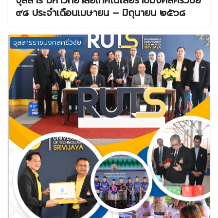
จุลสาร มหาวิทยาลัยเทคโนโลยีราชมงคลศรีวิชัย
๙๘ ประจำเดือนเมษายน – มิถุนายน ๒๕๖๘
จุลสารราชมงคลศรีวิชัย