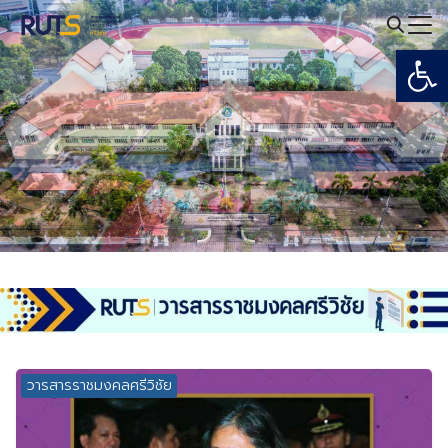
Skip
to
Open
Search
content
for:
วารสารราชมงคลศรีวิชัย