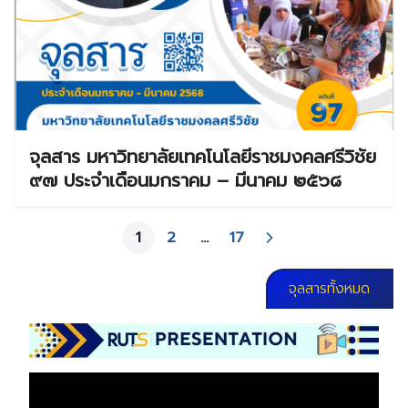
จุลสาร มหาวิทยาลัยเทคโนโลยีราชมงคลศรีวิชัย
๙๗ ประจำเดือนมกราคม – มีนาคม ๒๕๖๘
1
2
…
17
จุลสารทั้งหมด