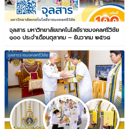
จุลสาร มหาวิทยาลัยเทคโนโลยีราชมงคลศรีวิชัย
๑๐๐ ประจำเดือนตุลาคม – ธันวาคม ๒๕๖๘
จุลสารราชมงคลศรีวิชัย