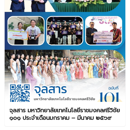
จุลสาร มหาวิทยาลัยเทคโนโลยีราชมงคลศรีวิชัย
๑๐๑ ประจำเดือนมกราคม – มีนาคม ๒๕๖๙