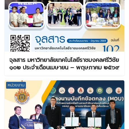
จุลสาร มหาวิทยาลัยเทคโนโลยีราชมงคลศรีวิชัย
๑๐๒ ประจำเดือนเมษายน – พฤษภาคม ๒๕๖๙
หน่วยงาน