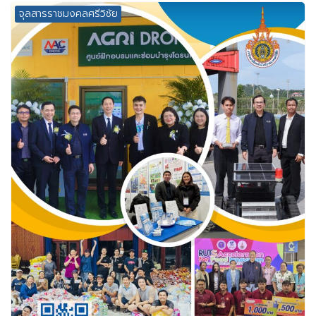
จุลสารราชมงคลศรีวิชัย