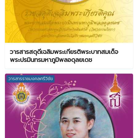
วารสารสดุดีเฉลิมพระเกียรติพระบาทสมเด็จ
พระปรมินทรมหาภูมิพลอดุลยเดช
วารสารราชมงคลศรีวิชัย