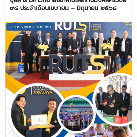
จุลสาร มหาวิทยาลัยเทคโนโลยีราชมงคลศรีวิชัย
๙๘ ประจำเดือนเมษายน – มิถุนายน ๒๕๖๘
จุลสารราชมงคลศรีวิชัย