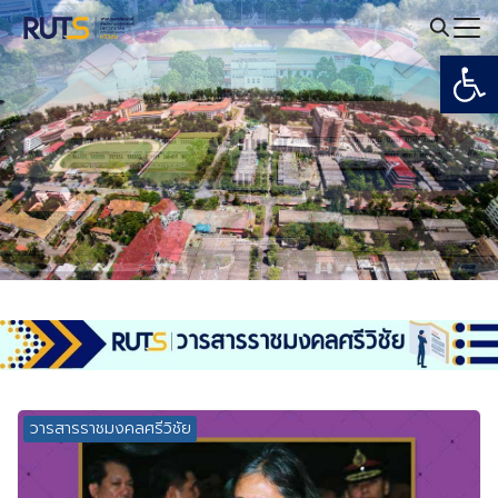
Skip
to
Open
Search
content
for:
วารสารราชมงคลศรีวิชัย