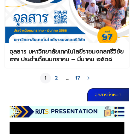
จุลสาร มหาวิทยาลัยเทคโนโลยีราชมงคลศรีวิชัย
๙๗ ประจำเดือนมกราคม – มีนาคม ๒๕๖๘
1
2
…
17
จุลสารทั้งหมด