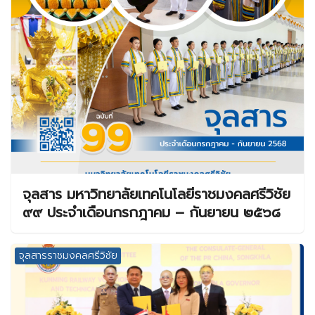
จุลสาร มหาวิทยาลัยเทคโนโลยีราชมงคลศรีวิชัย
๙๙ ประจำเดือนกรกฎาคม – กันยายน ๒๕๖๘
จุลสารราชมงคลศรีวิชัย