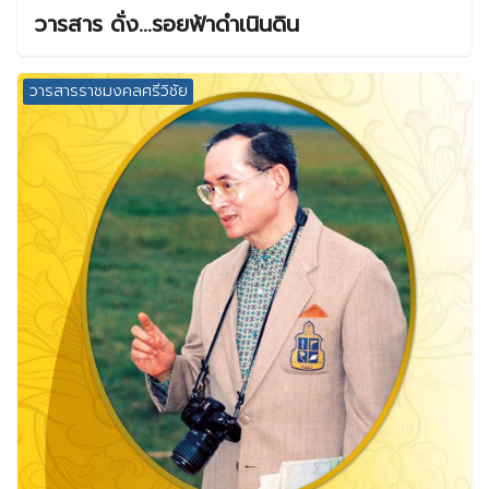
วารสาร ดั่ง…รอยฟ้าดำเนินดิน
วารสารราชมงคลศรีวิชัย