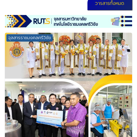
วารสารทั้งหมด
จุลสารราชมงคลศรีวิชัย