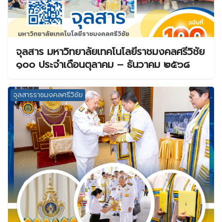
จุลสาร มหาวิทยาลัยเทคโนโลยีราชมงคลศรีวิชัย
๑๐๐ ประจำเดือนตุลาคม – ธันวาคม ๒๕๖๘
จุลสารราชมงคลศรีวิชัย