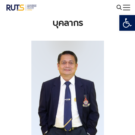
Skip
to
Open
Search
content
บุคลากร
for: